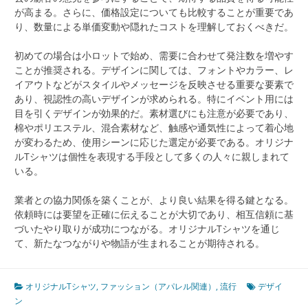
が高まる。さらに、価格設定についても比較することが重要であ
り、数量による単価変動や隠れたコストを理解しておくべきだ。
初めての場合は小ロットで始め、需要に合わせて発注数を増やす
ことが推奨される。デザインに関しては、フォントやカラー、レ
イアウトなどがスタイルやメッセージを反映させる重要な要素で
あり、視認性の高いデザインが求められる。特にイベント用には
目を引くデザインが効果的だ。素材選びにも注意が必要であり、
棉やポリエステル、混合素材など、触感や通気性によって着心地
が変わるため、使用シーンに応じた選定が必要である。オリジナ
ルTシャツは個性を表現する手段として多くの人々に親しまれて
いる。
業者との協力関係を築くことが、より良い結果を得る鍵となる。
依頼時には要望を正確に伝えることが大切であり、相互信頼に基
づいたやり取りが成功につながる。オリジナルTシャツを通じ
て、新たなつながりや物語が生まれることが期待される。
オリジナルTシャツ
,
ファッション（アパレル関連）
,
流行
デザイ
ン