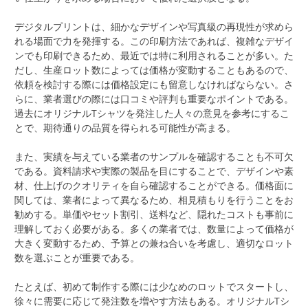
デジタルプリントは、細かなデザインや写真級の再現性が求めら
れる場面で力を発揮する。この印刷方法であれば、複雑なデザイ
ンでも印刷できるため、最近では特に利用されることが多い。た
だし、生産ロット数によっては価格が変動することもあるので、
依頼を検討する際には価格設定にも留意しなければならない。さ
らに、業者選びの際には口コミや評判も重要なポイントである。
過去にオリジナルTシャツを発注した人々の意見を参考にするこ
とで、期待通りの品質を得られる可能性が高まる。
また、実績を与えている業者のサンプルを確認することも不可欠
である。資料請求や実際の製品を目にすることで、デザインや素
材、仕上げのクオリティを自ら確認することができる。価格面に
関しては、業者によって異なるため、相見積もりを行うことをお
勧めする。単価やセット割引、送料など、隠れたコストも事前に
理解しておく必要がある。多くの業者では、数量によって価格が
大きく変動するため、予算との兼ね合いを考慮し、適切なロット
数を選ぶことが重要である。
たとえば、初めて制作する際には少なめのロットでスタートし、
徐々に需要に応じて発注数を増やす方法もある。オリジナルTシ