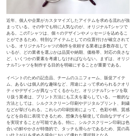
近年、個人や企業がカスタマイズしたアイテムを求める流れが強
まっている。
その中でも特に人気なのが、オリジナルTシャツで
ある。このTシャツは、個々のデザインやメッセージを込めるこ
とができるため、特別なアイテムとしての位置付けが確立されて
いる。オリジナルTシャツの制作を依頼する業者は多数存在して
いるが、どの業者を選ぶかは品質や納期、価格帯、対応の良さな
ど、いくつかの要素を考慮しなければならない。まずは、オリジ
ナルTシャツを制作する目的を明確にすることが重要である。
イベントのための記念品、チームのユニフォーム、販促アイテ
ム、あるいは個人的な趣味など、用途によって求められるクオリ
ティやデザインが異なってくるからだ。オリジナルTシャツを取
り扱う業者は、プリント方法にも工夫を凝らしている。一般的な
方法としては、シルクスクリーン印刷やデジタルプリント、刺繍
などが挙げられる。これらの印刷技術によって、色彩や柄、質感
などを自在に表現できるため、想像力を駆使して自由なデザイン
を実現することが可能である。特に、シルクスクリーン印刷は色
合いの鮮やかさが特徴的で、タッチも滑らかであるため、質の高
い仕上がりを求める場合において優れた選択肢となる。