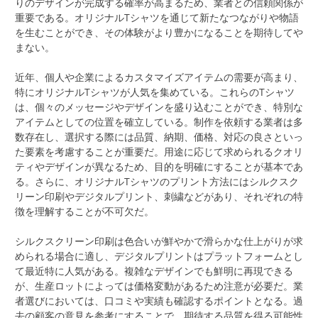
りのデザインが完成する確率が高まるため、業者との信頼関係が
重要である。オリジナルTシャツを通じて新たなつながりや物語
を生むことができ、その体験がより豊かになることを期待してや
まない。
近年、個人や企業によるカスタマイズアイテムの需要が高まり、
特にオリジナルTシャツが人気を集めている。これらのTシャツ
は、個々のメッセージやデザインを盛り込むことができ、特別な
アイテムとしての位置を確立している。制作を依頼する業者は多
数存在し、選択する際には品質、納期、価格、対応の良さといっ
た要素を考慮することが重要だ。用途に応じて求められるクオリ
ティやデザインが異なるため、目的を明確にすることが基本であ
る。さらに、オリジナルTシャツのプリント方法にはシルクスク
リーン印刷やデジタルプリント、刺繍などがあり、それぞれの特
徴を理解することが不可欠だ。
シルクスクリーン印刷は色合いが鮮やかで滑らかな仕上がりが求
められる場合に適し、デジタルプリントはプラットフォームとし
て最近特に人気がある。複雑なデザインでも鮮明に再現できる
が、生産ロットによっては価格変動があるため注意が必要だ。業
者選びにおいては、口コミや実績も確認するポイントとなる。過
去の顧客の意見を参考にすることで、期待する品質を得る可能性