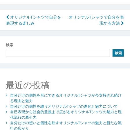
投
オリジナルTシャツで自分を
オリジナルTシャツで自分を表
表現する楽しみ
現する方法
稿
ナ
ビ
検索
検索
ゲ
ー
シ
最近の投稿
ョ
ン
自分だけの個性を形にできるオリジナルTシャツが今支持され続け
る理由と魅力
自分だけの個性を纏うオリジナルTシャツの進化と魅力について
自己表現から社会的意義まで広がるオリジナルTシャツの魅力と現
代流行の牽引力
自分だけの想いと個性を映すオリジナルTシャツの魅力と新たな流
行の広がり