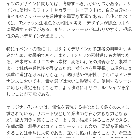
ャツのデザインに関しては、考慮すべき点がいくつかある。デザ
インに使用するフォントやカラー、レイアウトは、自分自身のス
タイルやメッセージを反映する重要な要素である。色使いにおい
ては、Tシャツの生地色との相性を考え、デザインが際立つよう
に配慮する必要がある。また、メッセージが伝わりやすく、視認
性の高いデザインが望ましい。
特にイベントの際には、目を引くデザインが参加者の興味を引き
込むため、効果的である。また、Tシャツの素材選びも大切であ
る。棉素材やポリエステル素材、あるいはその混合など、素材に
よって触感や通気性が異なるため、着心地を重要視する場合には
慎重に選ばなければならない。透け感や伸縮性、さらにはメンテ
ナンスにおいても、素材選びは大いに影響する。使用するシーン
に応じた選定を行うことで、より快適にオリジナルTシャツを楽
しむことが可能である。
オリジナルTシャツは、個性を表現する手段として多くの人々に
愛されている。サポート役として業者の存在が大きな力となる
が、協力関係を築くことで、より良い結果を得ることができる。
依頼の際、相手とのコミュニケーションも含め、要望を正確に伝
えることは非常に大切である。互いに協力し合うことで、希望通